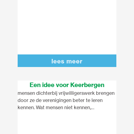
lees meer
Een idee voor Keerbergen
mensen dichterbij vrijwilligerswerk brengen
door ze de verenigingen beter te leren
kennen. Wat mensen niet kennen,
interesseert hen vaak niet. Een moment
organiseren waarin verenigingen zich
kunnen voorstellen.