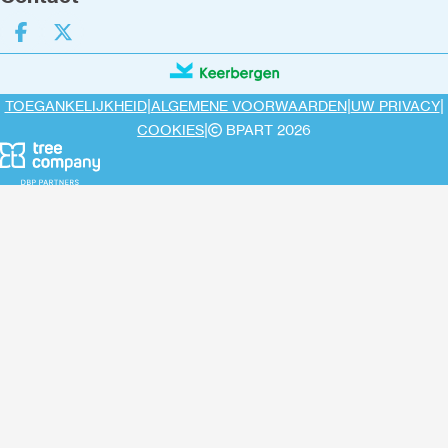
Deel op facebook
Deel op X
|
|
|
TOEGANKELIJKHEID
ALGEMENE VOORWAARDEN
UW PRIVACY
|
COOKIES
BPART 2026