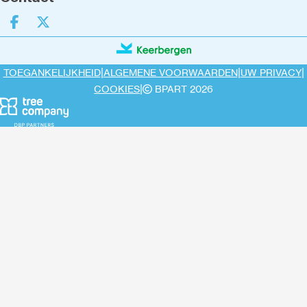
Deel op facebook
Deel op X
|
|
|
TOEGANKELIJKHEID
ALGEMENE VOORWAARDEN
UW PRIVACY
|
COOKIES
BPART 2026