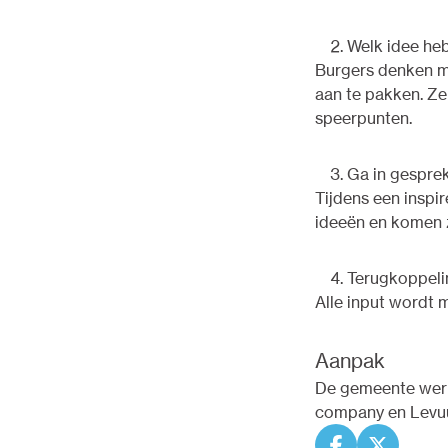
Welk idee heb
Burgers denken m
aan te pakken. Ze
speerpunten.
Ga in gespre
Tijdens een insp
ideeën en komen z
Terugkoppeli
Alle input wordt
Aanpak
De gemeente werkt
company en Levuu