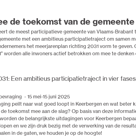
ee de toekomst van de gemeente
ert de meest participatieve gemeente van Vlaams-Brabant 
gemeente met een ambitieus participatietraject om samen me
ndernemers het meerjarenplan richting 2031 vorm te geven.
” worden alle inwoners actief betrokken om mee te denken
1: Een ambitieus participatietraject in vier fases
evraging - 15 mei-15 juni 2025
ing peilt naar wat goed loopt in Keerbergen en wat beter 
de toekomst mee aan de slag? Op basis van deze informatie
orden de belangrijkste uitdagingen voor Keerbergen bepaal
open en we zijn druk bezig met de verwerking van de result
alen in de gaten, we houden je op de hoogte!