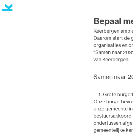
Bepaal m
Keerbergen ambie
Daarom start de 
organisaties en o
“Samen naar 2031
van Keerbergen.
Samen naar 203
Grote burgerb
Onze burgerbevrag
onze gemeente in 
bestuursakkoord w
ondertussen afgel
gemeentelijke kan