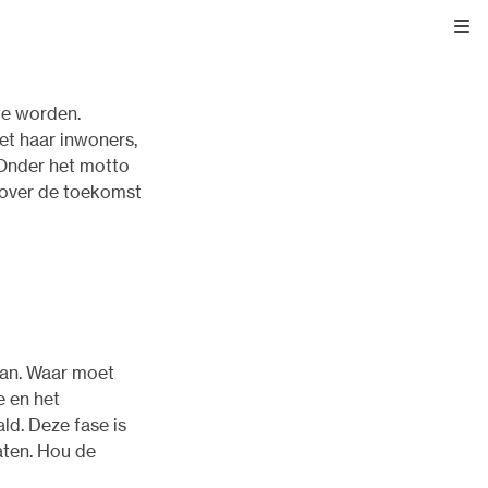
Kli
te worden.
t haar inwoners,
 Onder het motto
 over de toekomst
kan. Waar moet
 en het
d. Deze fase is
aten. Hou de