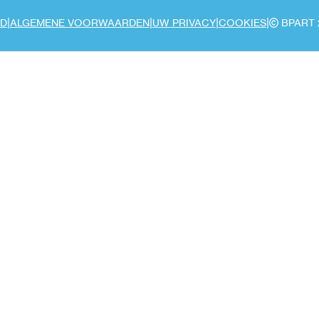
|
|
|
|
ID
ALGEMENE VOORWAARDEN
UW PRIVACY
COOKIES
BPART 