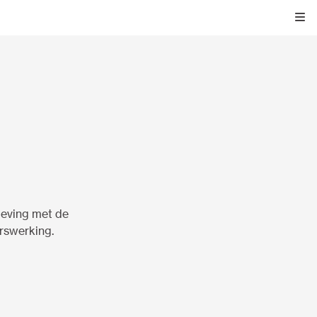
Kli
geving met de
rswerking.