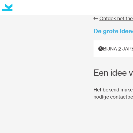
Ontdek het th
De grote ide
BIJNA 2 JA
Een idee 
Het bekend maken
nodige contactper