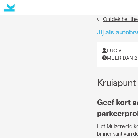
Ontdek het th
Jij als autob
LUC V.
MEER DAN 2
Kruispunt
Geef kort a
parkeerpro
Het Muizenveld ko
binnenkant van de