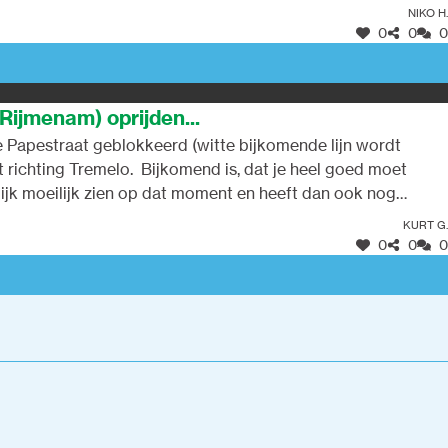
spunt. Je moet echt wel hopen op een begripvolle bestuurder
Niko H.
delaars en/of fietsers!!
0
0
0
Rijmenam) oprijden...
de Papestraat geblokkeerd (witte bijkomende lijn wordt
richting Tremelo. Bijkomend is, dat je heel goed moet
nlijk moeilijk zien op dat moment en heeft dan ook nog
Kurt G.
0
0
0