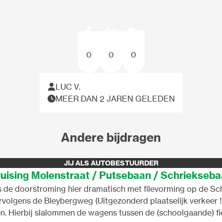
0
0
0
LUC V.
MEER DAN 2 JAREN GELEDEN
Andere bijdragen
JIJ ALS AUTOBESTUURDER
uising Molenstraat / Putsebaan / Schriekseb
is de doorstroming hier dramatisch met filevorming op de S
ervolgens de Bleybergweg (Uitgezonderd plaatselijk verkeer 
 Hierbij slalommen de wagens tussen de (schoolgaande) fiets