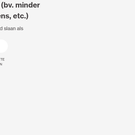
 (bv. minder
s, etc.)
d slaan als
0
 te
n