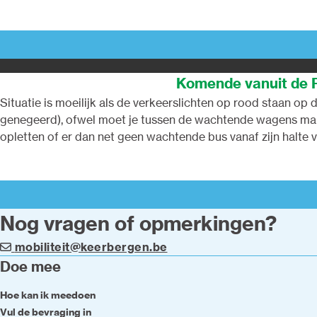
situaties leidt. Probeer ook maar een 's morgens vanuit de 
die jou wenst door te laten, zoniet kan je daar wel heel lang
Komende vanuit de Pa
Situatie is moeilijk als de verkeerslichten op rood staan o
genegeerd), ofwel moet je tussen de wachtende wagens manu
opletten of er dan net geen wachtende bus vanaf zijn halte 
voorrang.
Nog vragen of opmerkingen?
mobiliteit@keerbergen.be
Doe mee
Hoe kan ik meedoen
Vul de bevraging in