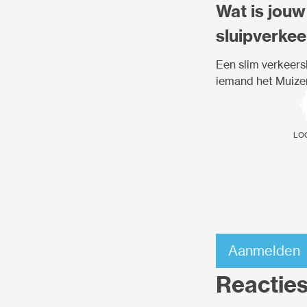
Wat is jouw
sluipverkee
Een slim verkeersl
iemand het Muizenv
Log
Aanmelden
Reactie