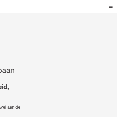
Kli
baan
id,
wel aan de