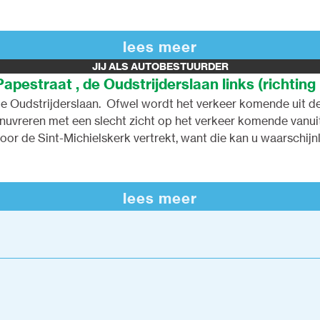
Molenstraat (komende van de Molen) in te voegen op dit krui
 aanschuiven. Dit kruispunt is tevens supergevaarlijk voor wan
lees meer
JIJ ALS AUTOBESTUURDER
pestraat , de Oudstrijderslaan links (richting 
p de Oudstrijderslaan. Ofwel wordt het verkeer komende uit 
vreren met een slecht zicht op het verkeer komende vanuit 
voor de Sint-Michielskerk vertrekt, want die kan u waarschij
lees meer