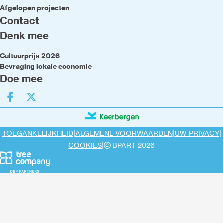
Afgelopen projecten
Contact
Denk mee
Cultuurprijs 2026
Bevraging lokale economie
Doe mee
Deel op facebook
Deel op X
|
|
|
TOEGANKELIJKHEID
ALGEMENE VOORWAARDEN
UW PRIVACY
|
COOKIES
BPART 2026