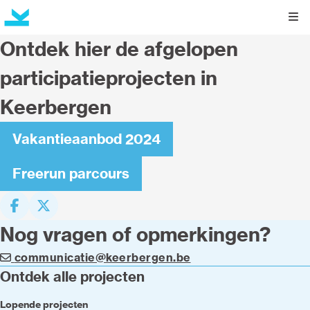
Kli
Ontdek hier de afgelopen
participatieprojecten in
Keerbergen
Vakantieaanbod 2024
Freerun parcours
Deel op facebook
Deel op X
Nog vragen of opmerkingen?
communicatie@keerbergen.be
Ontdek alle projecten
Lopende projecten