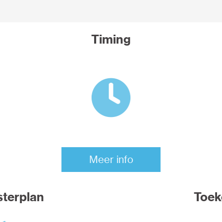
Timing
Meer info
terplan
Toek